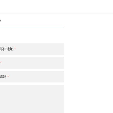
e
邮件地址
*
话
*
编码
*