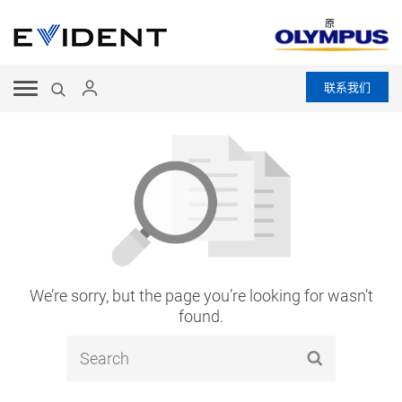
原
联系我们
We’re sorry, but the page you’re looking for wasn’t
found.