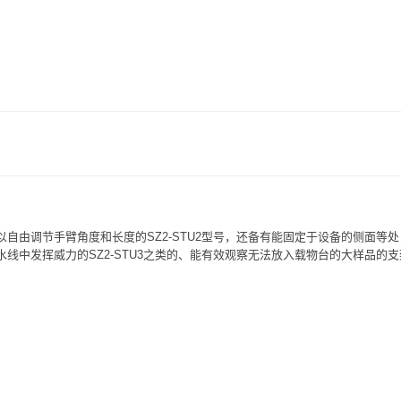
以自由调节手臂角度和长度的SZ2-STU2型号，还备有能固定于设备的侧面等
水线中发挥威力的SZ2-STU3之类的、能有效观察无法放入载物台的大样品的