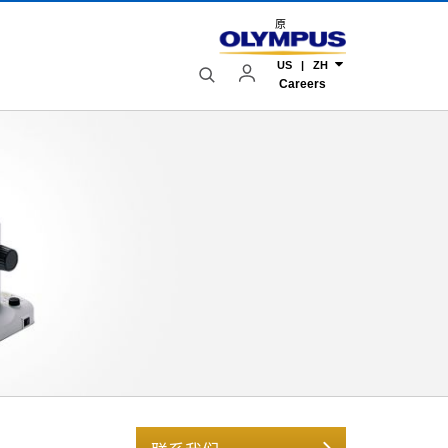
原
US | ZH
Careers