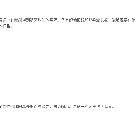
强调中心就能得到明亮均匀的照明。备有起偏振镜和1/4λ波长板，能够观察在
的样品。
了高性价比的高亮度连续调光，热影响小、寿命长的环形照明装置。