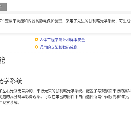
库
有7:1变焦率功能和内置防静电保护装置，采用了先进的伽利略光学系统，可生
人体工程学设计和样本安全
通用的支架和数码成像
能
光学系统
了左右光路无差异的、平行光束的伽利略光学系统。配置了与观察面平行的高N
优越的高分辨率影像观察。可以在丰富的附件中自由选择所需中间镜筒和物镜
佳观察系统。