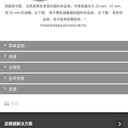
顶图和中图： 白色和黑色背景的圆形样品架，可使用直径为 25 mm、47 mm、
和 55 mm 的滤膜。左下图： 用于颗粒捕集器的圆形样品架。 右下图： 矩形样
品架，用于胶带剥离取样。*
不同地区胶带剥离支架的可获性可能不同。
简单直观
快速
合规性
技术参数
资源
打印
显微镜解决方案