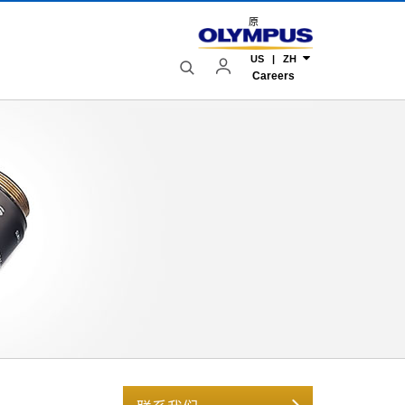
原
US | ZH
Careers