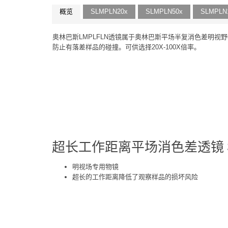
概览
SLMPLN20x
SLMPLN50x
SLMPLN
奥林巴斯LMPLFLN透镜属于奥林巴斯平场半复消色差明视
防止有落差样品的碰撞。可供选择20X-100X倍率。
超长工作距离平场消色差透镜 S
明视场专用物镜
超长的工作距离降低了观察样品的损坏风险