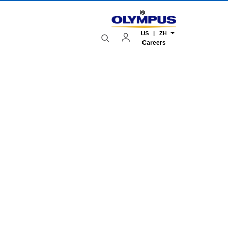
原
US | ZH
Careers