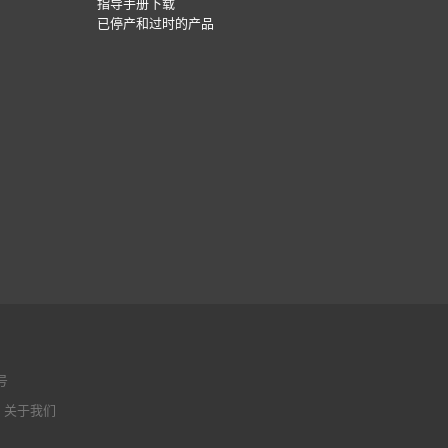
指导手册下载
已停产和过时的产品
号
|
关于我们