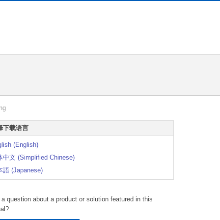
g
ng
择下载语言
lish (English)
中文 (Simplified Chinese)
語 (Japanese)
a question about a product or solution featured in this
al?