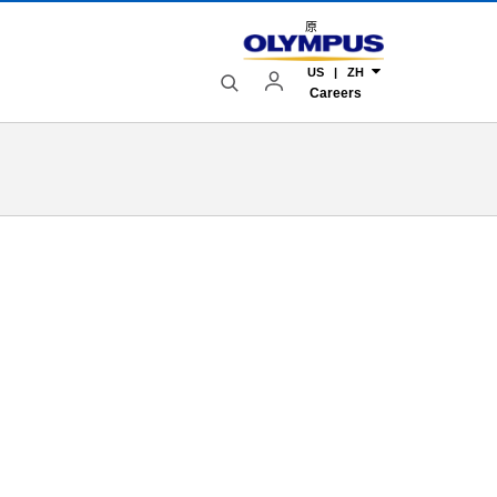
原
US | ZH
Careers