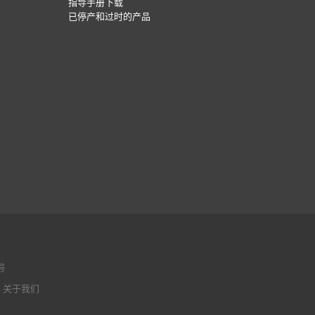
指导手册下载
已停产和过时的产品
号
|
关于我们