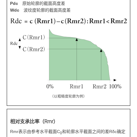
Pdc
原始轮廓的截面高度差
Wdc
波纹度轮廓的截面高度差
（以粗糙度轮廓为例）
相对支承比率（Rmr）
Rmr表示由参考水平截面C
和轮廓水平截面之间的差Rδc确定
0