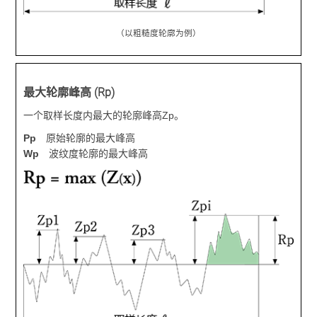
（以粗糙度轮廓为例）
最大轮廓峰高 (Rp)
一个取样长度内最大的轮廓峰高Zp。
Pp
原始轮廓的最大峰高
Wp
波纹度轮廓的最大峰高