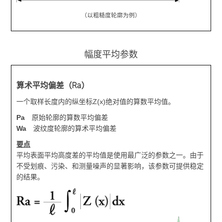
（以粗糙度轮廓为例）
幅度平均参数
算术平均偏差（Ra）
一个取样长度内的纵坐标Z(x)绝对值的算数平均值。
Pa
原始轮廓的算数平均偏差
Wa
波纹度轮廓的算术平均偏差
要点
平均表面平均高度差的平均值是使用最广泛的参数之一。由于
不受划痕、污染、和测量噪声的显著影响，该参数可提供稳定
的结果。