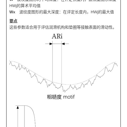
HWj的算术平均值
Wx
波纹度图形的最大深度：在评定长度内，HWj的最大值
要点
这些参数适合用于评估润滑机构和垫圈等接触表面的滑动性。