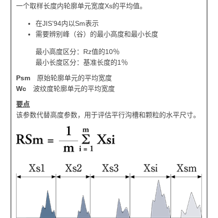
一个取样长度内轮廓单元宽度Xs的平均值。
在JIS’94内以Sm表示
需要辨别峰（谷）的最小高度和最小长度
最小高度区分：Rz值的10％
最小长度区分：基准长度的1％
Psm
原始轮廓单元的平均宽度
Wc
波纹度轮廓单元的平均宽度
要点
该参数代替高度参数，用于评估平行沟槽和颗粒的水平尺寸。