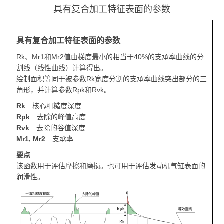
具有复合加工特征表面的参数
具有复合加工特征表面的参数
Rk、Mr1和Mr2值由梯度最小的相当于40%的支承率曲线的分
割线（线性曲线）计算得出。
绘制面积等同于被参数Rk宽度分割的支承率曲线突出部分的三
角形，并计算参数Rpk和Rvk。
Rk
核心粗糙度深度
Rpk
去除的峰值高度
Rvk
去除的谷值深度
Mr1, Mr2
支承率
要点
该函数用于评估摩擦和磨损。也可用于评估发动机气缸表面的
润滑性。