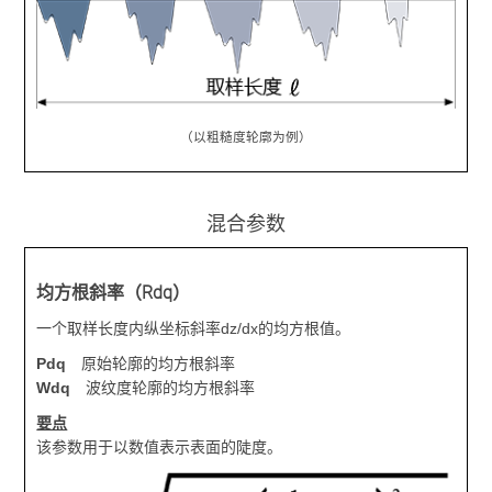
（以粗糙度轮廓为例）
混合参数
均方根斜率（Rdq）
一个取样长度内纵坐标斜率dz/dx的均方根值。
Pdq
原始轮廓的均方根斜率
Wdq
波纹度轮廓的均方根斜率
要点
该参数用于以数值表示表面的陡度。