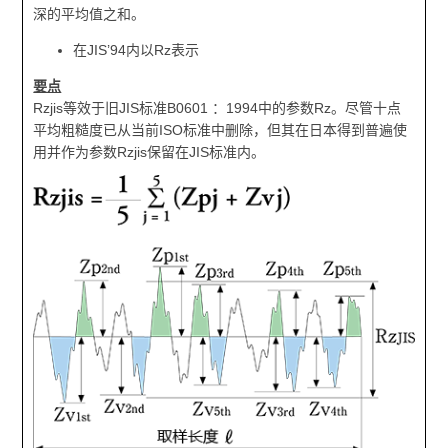
深的平均值之和。
在JIS’94内以Rz表示
要点
Rzjis等效于旧JIS标准B0601 ：1994中的参数Rz。尽管十点
平均粗糙度已从当前ISO标准中删除，但其在日本得到普遍使
用并作为参数Rzjis保留在JIS标准内。