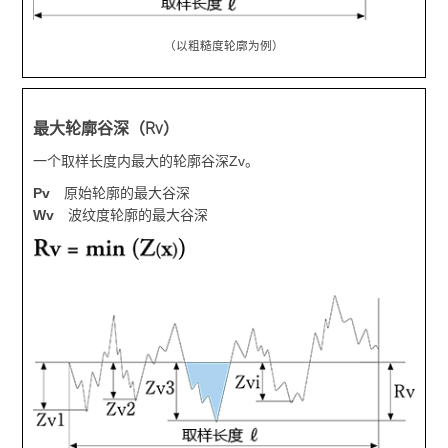
（以粗糙度轮廓为例）
最大轮廓谷深（Rv）
一个取样长度内最大的轮廓谷深Zv。
Pv
原始轮廓的最大谷深
Wv
波纹度轮廓的最大谷深