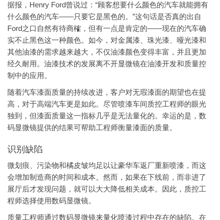
据报，Henry Ford曾说过：“顾客想要什么颜色的汽车就能拥有
什么颜色的汽车——只要它是黑色的。”这句话是否真的出自
Ford之口自然有待商榷，但有一点是肯定的——现在的汽车确
实不止黑色这一种颜色。如今，对金属漆、珠光漆、哑光漆和
其他油漆的需求越来越大，不仅油漆颜色变得丰富，并且更加
经久耐用。油漆技术的发展离不开显微镜在油漆开发和质量控
制中的应用。
随着汽车漆面质量的持续改进，客户对无瑕漆面的期望也在提
高，对于高端汽车更是如此。尽管喷漆车间质控工程师的眼光
独到，但漆面质量这一指标几乎是无法量化的。幸运的是，数
码显微镜提供的结果可帮助工程师衡量漆面的质量。
识别缺陷
微划痕、污染物和橘皮皱均足以让豪华车返厂重新喷漆，而这
会增加制造商的时间和成本。然而，如果在下线前，而非进了
展厅后才发现问题，就可以大大降低相关成本。因此，质控工
程师选择使用数码显微镜。
质量工程师通过数码显微镜来量化喷漆过程中存在的缺陷。在