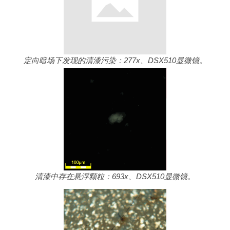
定向暗场下发现的清漆污染：277x、DSX510显微镜。
清漆中存在悬浮颗粒：693x、DSX510显微镜。