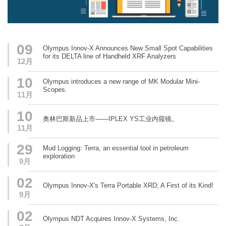
09
Olympus Innov-X Announces New Small Spot Capabilities
for its DELTA line of Handheld XRF Analyzers
12月
10
Olympus introduces a new range of MK Modular Mini-
Scopes.
11月
10
奥林巴斯新品上市——IPLEX YS工业内窥镜。
11月
29
Mud Logging: Terra, an essential tool in petroleum
exploration
9月
02
Olympus Innov-X's Terra Portable XRD; A First of its Kind!
9月
02
Olympus NDT Acquires Innov-X Systems, Inc.