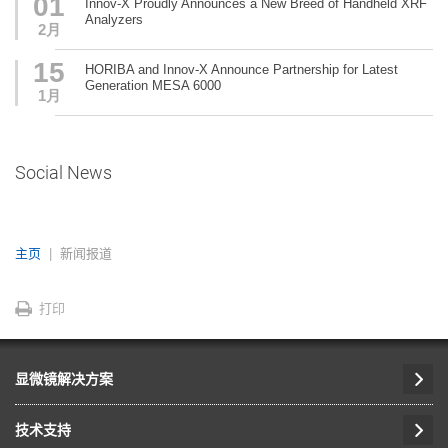
01
Innov-X Proudly Announces a New Breed of Handheld XRF
Analyzers
2月
15
HORIBA and Innov-X Announce Partnership for Latest
Generation MESA 6000
1月
Social News
主页
新闻报道
打印
显微镜解决方案
技术支持