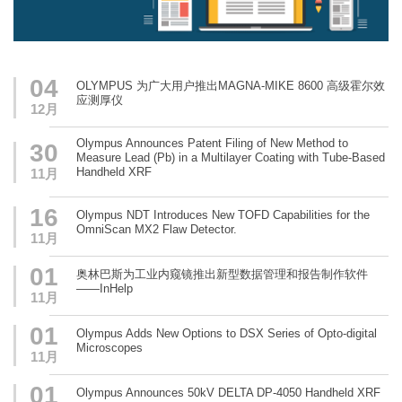
04
OLYMPUS 为广大用户推出MAGNA-MIKE 8600 高级霍尔效
应测厚仪
12月
Olympus Announces Patent Filing of New Method to
30
Measure Lead (Pb) in a Multilayer Coating with Tube-Based
Handheld XRF
11月
16
Olympus NDT Introduces New TOFD Capabilities for the
OmniScan MX2 Flaw Detector.
11月
01
奥林巴斯为工业内窥镜推出新型数据管理和报告制作软件
——InHelp
11月
01
Olympus Adds New Options to DSX Series of Opto-digital
Microscopes
11月
01
Olympus Announces 50kV DELTA DP-4050 Handheld XRF